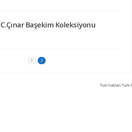
; C.Çınar Başekim Koleksiyonu
1
2
Tüm hakları Türk R