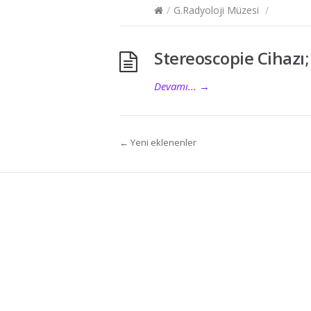
/
G.Radyoloji Müzesi
/
Stereoscopie Cihazı
Devamı...
→
← Yeni eklenenler