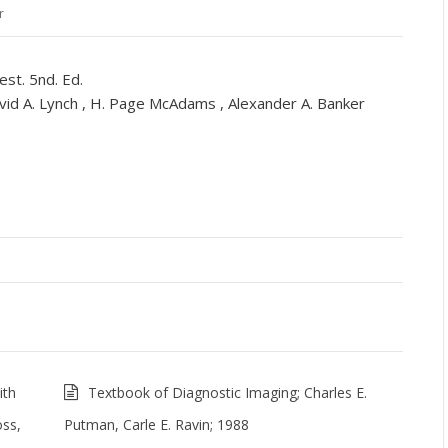
r
est. 5nd. Ed.
avid A. Lynch , H. Page McAdams , Alexander A. Banker
ith
Textbook of Diagnostic Imaging; Charles E.
oss,
Putman, Carle E. Ravin; 1988