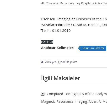
/
2.Yabancı Dilde Radyoloji Kitapları
/
A.Kitapla
Eser Adı : Imaging of Diseases of the Ch
Yazarlar/Editörler : David M. Hansel , D
Tarih : 01.01.2010
PDF İndir
Anahtar Kelimeler:
Solunum Sistemi
Yükleyen: Çınar Başekim
İlgili Makaleler
Computed Tomography of the Body w
Magnetic Resonance Imaging; Albert A. M