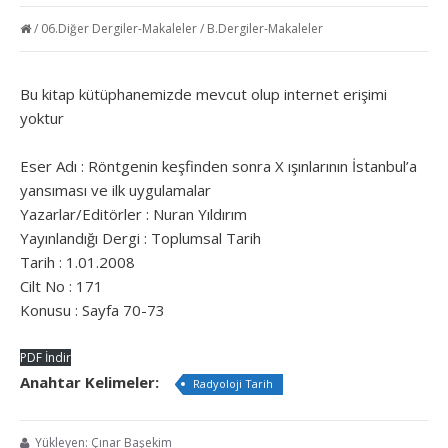
/
06.Diğer Dergiler-Makaleler
/
B.Dergiler-Makaleler
Bu kitap kütüphanemizde mevcut olup internet erişimi
yoktur
Eser Adı : Röntgenin keşfinden sonra X ışınlarının İstanbul’a
yansıması ve ilk uygulamalar
Yazarlar/Editörler : Nuran Yıldırım
Yayınlandığı Dergi : Toplumsal Tarih
Tarih : 1.01.2008
Cilt No : 171
Konusu : Sayfa 70-73
PDF İndir
Anahtar Kelimeler:
Radyoloji Tarih
Yükleyen: Çınar Başekim