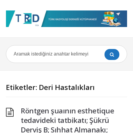
Etiketler: Deri Hastalıkları
Röntgen şuaının esthetique
tedavideki tatbikatı; Şükrü
Derviş B; Sıhhat Almanakı;