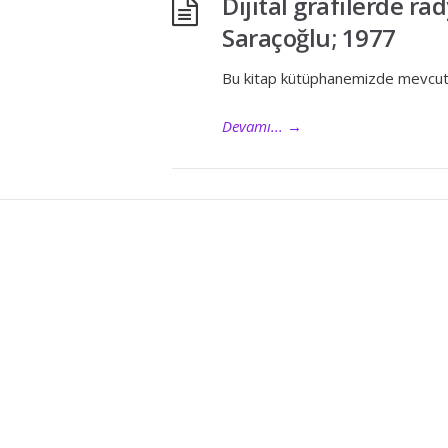
Dijital grafilerde ra
Saraçoğlu; 1977
Bu kitap kütüphanemizde mevcut de
Devamı...
→