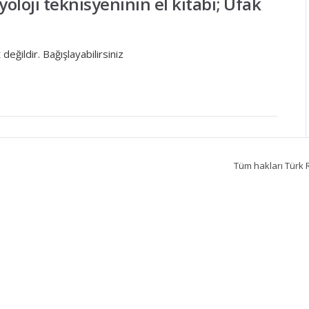
dyoloji teknisyeninin el kitabı; Ufak
ğildir. Bağışlayabilirsiniz
Tüm hakları Türk R