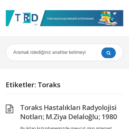
Etiketler: Toraks
Toraks Hastalıkları Radyolojisi
Notları; M.Ziya Delaloğlu; 1980
Bu kitap kütüphanemizde mevcut olup internet