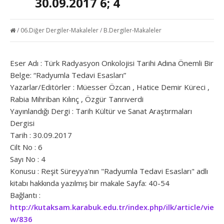
30.09.2017 6; 4
/
06.Diğer Dergiler-Makaleler
/
B.Dergiler-Makaleler
Eser Adı : Türk Radyasyon Onkolojisi Tarihi Adına Önemli Bir
Belge: “Radyumla Tedavi Esasları”
Yazarlar/Editörler : Müesser Özcan , Hatice Demir Küreci ,
Rabia Mihriban Kılınç , Özgür Tanrıverdi
Yayınlandığı Dergi : Tarih Kültür ve Sanat Araştırmaları
Dergisi
Tarih : 30.09.2017
Cilt No : 6
Sayı No : 4
Konusu : Reşit Süreyya'nın "Radyumla Tedavi Esasları" adlı
kitabı hakkında yazılmış bir makale Sayfa: 40-54
Bağlantı :
http://kutaksam.karabuk.edu.tr/index.php/ilk/article/vie
w/836