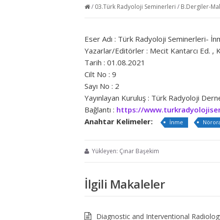
/
03.Türk Radyoloji Seminerleri
/
B.Dergiler-Ma
Eser Adı : Türk Radyoloji Seminerleri- İ
Yazarlar/Editörler : Mecit Kantarcı Ed. , 
Tarih : 01.08.2021
Cilt No : 9
Sayı No : 2
Yayınlayan Kuruluş : Türk Radyoloji Der
Bağlantı :
https://www.turkradyolojise
Anahtar Kelimeler:
İnme
Nörora
Yükleyen: Çınar Başekim
İlgili Makaleler
Diagnostic and Interventional Radiolog