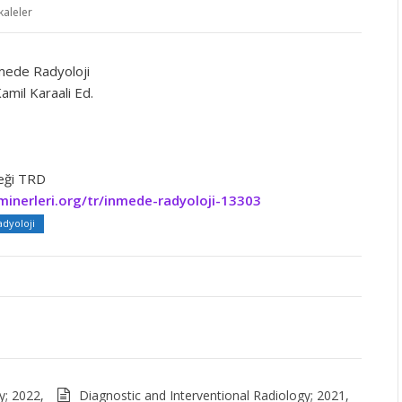
kaleler
nmede Radyoloji
Kamil Karaali Ed.
neği TRD
minerleri.org/tr/inmede-radyoloji-13303
dyoloji
y; 2022,
Diagnostic and Interventional Radiology; 2021,