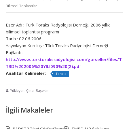
Bilimsel Toplantılar
Eser Adı : Türk Toraks Radyolojisi Derneği. 2006 yıllık
bilimsel toplantısı programı
Tarih : 02.06.2006
Yayınlayan Kuruluş : Türk Toraks Radyolojisi Derneği
Bağlantı :
http://www.turktoraksradyolojisi.com/gorseller/files/T
TRD%202006%20YILI090%20(2).pdf
Anahtar Kelimeler:
Toraks
Yükleyen: Çınar Başekim
İlgili Makaleler
RAD97 3.Tıbbi Görüntüleme
TMRD MR fizik kursu