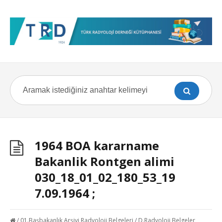
1964 BOA kararname
Bakanlik Rontgen alimi
030_18_01_02_180_53_19
7.09.1964 ;
/
01.Başbakanlık Arşivi Radyoloji Belgeleri
/
D.Radyoloji Belgeler