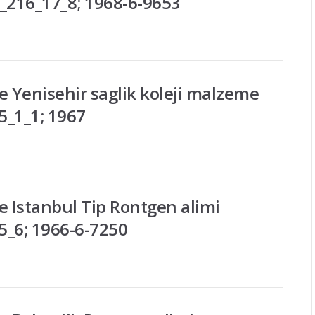
_216_17_8; 1968-6-9653
Yenisehir saglik koleji malzeme
5_1_1; 1967
 Istanbul Tip Rontgen alimi
5_6; 1966-6-7250