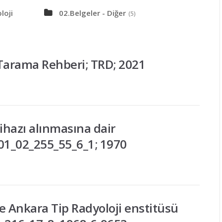
loji
02.Belgeler - Diğer
(5)
arama Rehberi; TRD; 2021
hazı alınmasına dair
1_02_255_55_6_1; 1970
 Ankara Tip Radyoloji enstitüsü