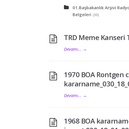
01.Başbakanlık Arşivi Radyo
Belgeleri
(30)
TRD Meme Kanseri T
Devamı...
→
1970 BOA Rontgen ci
kararname_030_18_0
Devamı...
→
1968 BOA kararname