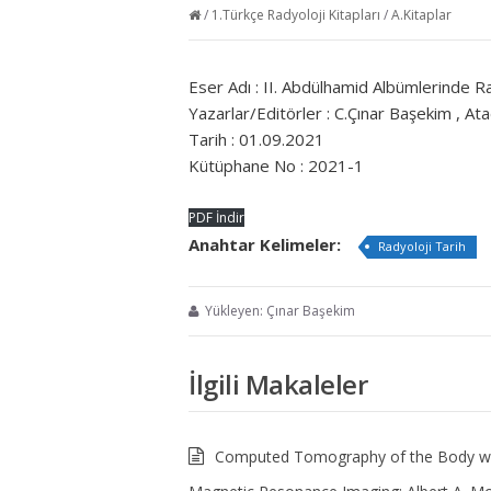
/
1.Türkçe Radyoloji Kitapları
/
A.Kitaplar
Eser Adı : II. Abdülhamid Albümlerinde Ra
Yazarlar/Editörler : C.Çınar Başekim , At
Tarih : 01.09.2021
Kütüphane No : 2021-1
PDF İndir
Anahtar Kelimeler:
Radyoloji Tarih
Yükleyen: Çınar Başekim
İlgili Makaleler
Computed Tomography of the Body w