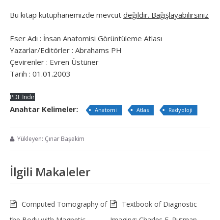
Bu kitap kütüphanemizde mevcut
değildir. Bağışlayabilirsiniz
Eser Adı : İnsan Anatomisi Görüntüleme Atlası
Yazarlar/Editörler : Abrahams PH
Çevirenler : Evren Üstüner
Tarih : 01.01.2003
PDF İndir
Anahtar Kelimeler:
Anatomi
Atlas
Radyoloji
Yükleyen: Çınar Başekim
İlgili Makaleler
Computed Tomography of
Textbook of Diagnostic
the Body with Magnetic
Imaging; Charles E. Putman,