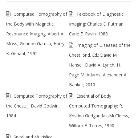
Computed Tomography of
Textbook of Diagnostic
the Body with Magnetic
Imaging; Charles E. Putman,
Resonance Imaging; Albert A.
Carle E. Ravin; 1988
Moss, Gondon Gamsu, Harry
Imaging of Diseases of the
K. Genant; 1992
Chest. 5nd. Ed.; David M.
Hansel, David A. Lynch, H.
Page McAdams, Alexander A.
Banker; 2010
Computed Tomography of
Essential of Body
the Chest; J. David Godwin;
Computed Tomography; R.
1984
Kristina Gedgaudas-McCleess,
William E. Torres; 1990
Spiral and Multislice