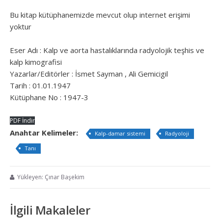
Bu kitap kütüphanemizde mevcut olup internet erişimi
yoktur
Eser Adı : Kalp ve aorta hastalıklarında radyolojik teşhis ve
kalp kimografisi
Yazarlar/Editörler : İsmet Sayman , Ali Gemicigil
Tarih : 01.01.1947
Kütüphane No : 1947-3
PDF İndir
Anahtar Kelimeler:
Kalp-damar sistemi
Radyoloji
Tanı
Yükleyen: Çınar Başekim
İlgili Makaleler