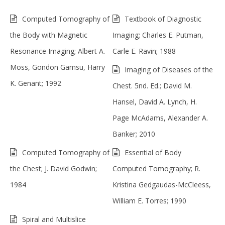
Computed Tomography of
Textbook of Diagnostic
the Body with Magnetic
Imaging; Charles E. Putman,
Resonance Imaging; Albert A.
Carle E. Ravin; 1988
Moss, Gondon Gamsu, Harry
Imaging of Diseases of the
K. Genant; 1992
Chest. 5nd. Ed.; David M.
Hansel, David A. Lynch, H.
Page McAdams, Alexander A.
Banker; 2010
Computed Tomography of
Essential of Body
the Chest; J. David Godwin;
Computed Tomography; R.
1984
Kristina Gedgaudas-McCleess,
William E. Torres; 1990
Spiral and Multislice