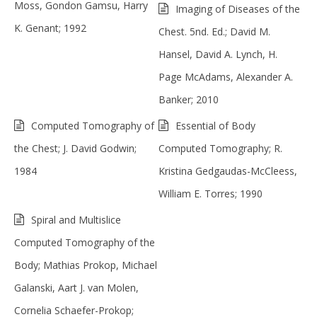
Moss, Gondon Gamsu, Harry
Imaging of Diseases of the
K. Genant; 1992
Chest. 5nd. Ed.; David M.
Hansel, David A. Lynch, H.
Page McAdams, Alexander A.
Banker; 2010
Computed Tomography of
Essential of Body
the Chest; J. David Godwin;
Computed Tomography; R.
1984
Kristina Gedgaudas-McCleess,
William E. Torres; 1990
Spiral and Multislice
Computed Tomography of the
Body; Mathias Prokop, Michael
Galanski, Aart J. van Molen,
Cornelia Schaefer-Prokop;