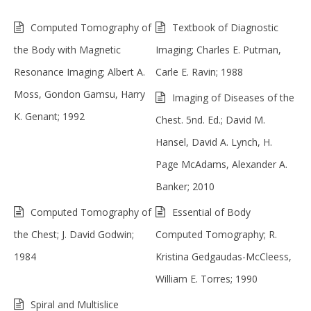
Computed Tomography of
Textbook of Diagnostic
the Body with Magnetic
Imaging; Charles E. Putman,
Resonance Imaging; Albert A.
Carle E. Ravin; 1988
Moss, Gondon Gamsu, Harry
Imaging of Diseases of the
K. Genant; 1992
Chest. 5nd. Ed.; David M.
Hansel, David A. Lynch, H.
Page McAdams, Alexander A.
Banker; 2010
Computed Tomography of
Essential of Body
the Chest; J. David Godwin;
Computed Tomography; R.
1984
Kristina Gedgaudas-McCleess,
William E. Torres; 1990
Spiral and Multislice