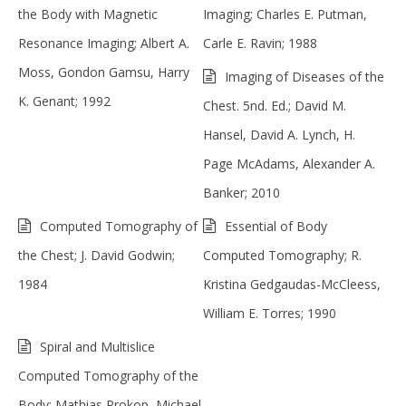
the Body with Magnetic
Imaging; Charles E. Putman,
Resonance Imaging; Albert A.
Carle E. Ravin; 1988
Moss, Gondon Gamsu, Harry
Imaging of Diseases of the
K. Genant; 1992
Chest. 5nd. Ed.; David M.
Hansel, David A. Lynch, H.
Page McAdams, Alexander A.
Banker; 2010
Computed Tomography of
Essential of Body
the Chest; J. David Godwin;
Computed Tomography; R.
1984
Kristina Gedgaudas-McCleess,
William E. Torres; 1990
Spiral and Multislice
Computed Tomography of the
Body; Mathias Prokop, Michael