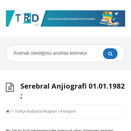
Serebral Anjiografi 01.01.1982
;
/
1.Türkçe Radyoloji Kitapları
/
A.Kitaplar
Bu kitap kütüphanemizde mevcut olup internet erişimi