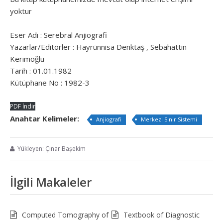
yoktur
Eser Adı : Serebral Anjiografi
Yazarlar/Editörler : Hayrünnisa Denktaş , Sebahattin
Kerimoğlu
Tarih : 01.01.1982
Kütüphane No : 1982-3
PDF İndir
Anahtar Kelimeler:
Anjiografi
Merkezi Sinir Sistemi
Yükleyen: Çınar Başekim
İlgili Makaleler
Computed Tomography of
Textbook of Diagnostic