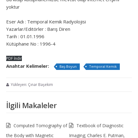
yoktur
Eser Adı : Temporal Kemik Radyolojisi
Yazarlar/Editörler : Barış Diren
Tarih : 01.01.1996
Kütüphane No : 1996-4
PDF İndir
Anahtar Kelimeler:
Baş-Boyun
Temporal Kemik
Yükleyen: Çınar Başekim
İlgili Makaleler
Computed Tomography of
Textbook of Diagnostic
the Body with Magnetic
Imaging; Charles E. Putman,