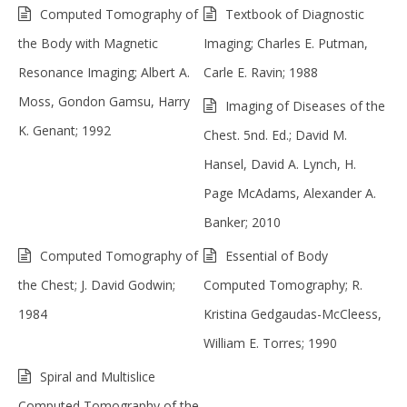
Computed Tomography of
Textbook of Diagnostic
the Body with Magnetic
Imaging; Charles E. Putman,
Resonance Imaging; Albert A.
Carle E. Ravin; 1988
Moss, Gondon Gamsu, Harry
Imaging of Diseases of the
K. Genant; 1992
Chest. 5nd. Ed.; David M.
Hansel, David A. Lynch, H.
Page McAdams, Alexander A.
Banker; 2010
Computed Tomography of
Essential of Body
the Chest; J. David Godwin;
Computed Tomography; R.
1984
Kristina Gedgaudas-McCleess,
William E. Torres; 1990
Spiral and Multislice
Computed Tomography of the