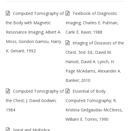
Computed Tomography of
Textbook of Diagnostic
the Body with Magnetic
Imaging; Charles E. Putman,
Resonance Imaging; Albert A.
Carle E. Ravin; 1988
Moss, Gondon Gamsu, Harry
Imaging of Diseases of the
K. Genant; 1992
Chest. 5nd. Ed.; David M.
Hansel, David A. Lynch, H.
Page McAdams, Alexander A.
Banker; 2010
Computed Tomography of
Essential of Body
the Chest; J. David Godwin;
Computed Tomography; R.
1984
Kristina Gedgaudas-McCleess,
William E. Torres; 1990
Spiral and Multislice