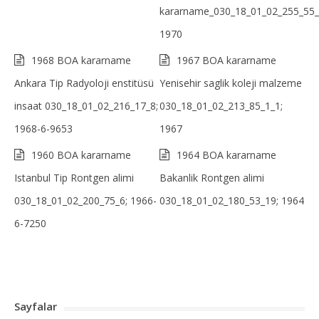
kararname_030_18_01_02_255_55_
1970
1968 BOA kararname
1967 BOA kararname
Ankara Tip Radyoloji enstitüsü
Yenisehir saglik koleji malzeme
insaat 030_18_01_02_216_17_8;
030_18_01_02_213_85_1_1;
1968-6-9653
1967
1960 BOA kararname
1964 BOA kararname
Istanbul Tip Rontgen alimi
Bakanlik Rontgen alimi
030_18_01_02_200_75_6; 1966-
030_18_01_02_180_53_19; 1964
6-7250
Sayfalar